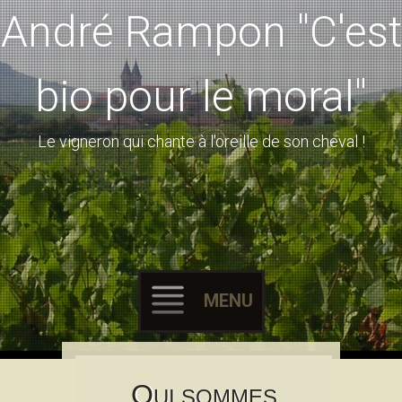
André Rampon "C'est
bio pour le moral"
Le vigneron qui chante à l'oreille de son cheval !
MENU
Skip to content
Q
UI SOMMES