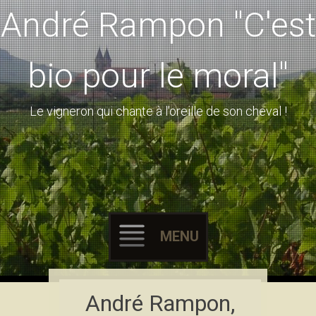
André Rampon "C'est
bio pour le moral"
Le vigneron qui chante à l'oreille de son cheval !
MENU
Skip to content
André Rampon,