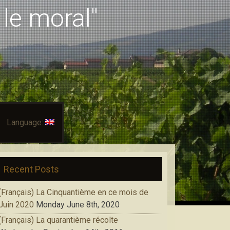
le moral"
Language:
Recent Posts
(Français) La Cinquantième en ce mois de
Juin 2020
Monday June 8th, 2020
(Français) La quarantième récolte