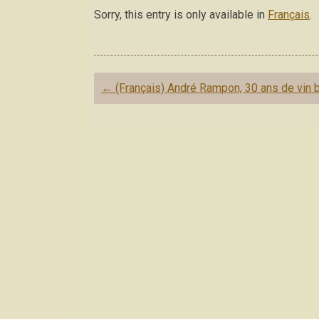
Sorry, this entry is only available in
Français
.
Post navigation
←
(Français) André Rampon, 30 ans de vin 