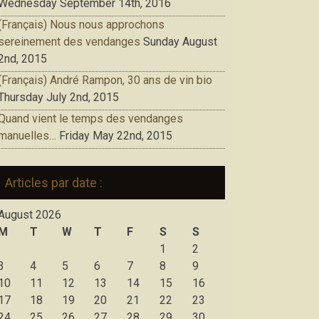
Wednesday September 14th, 2016
(Français) Nous nous approchons
sereinement des vendanges
Sunday August
2nd, 2015
(Français) André Rampon, 30 ans de vin bio
Thursday July 2nd, 2015
Quand vient le temps des vendanges
manuelles…
Friday May 22nd, 2015
Articles par date :
August 2026
M
T
W
T
F
S
S
1
2
3
4
5
6
7
8
9
10
11
12
13
14
15
16
17
18
19
20
21
22
23
24
25
26
27
28
29
30