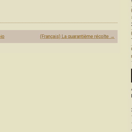
bio
(Français) La quarantième récolte
→