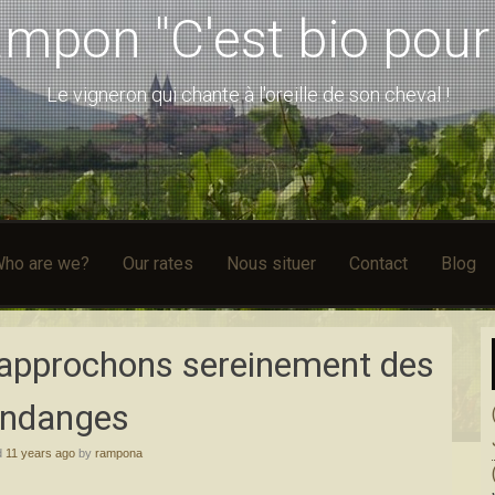
mpon "C'est bio pour 
Le vigneron qui chante à l'oreille de son cheval !
ho are we?
Our rates
Nous situer
Contact
Blog
 approchons sereinement des
ndanges
d
11 years ago
by
rampona